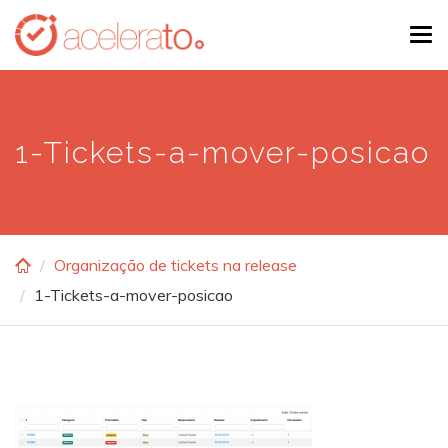
Skip
Tog
to
navi
main
content
1-Tickets-a-mover-posicao
Organização de tickets na release
1-Tickets-a-mover-posicao