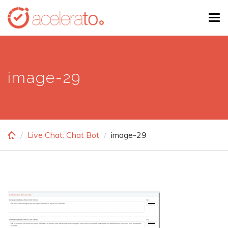
Skip
Tog
to
navi
main
content
image-29
Live Chat: Chat Bot
image-29