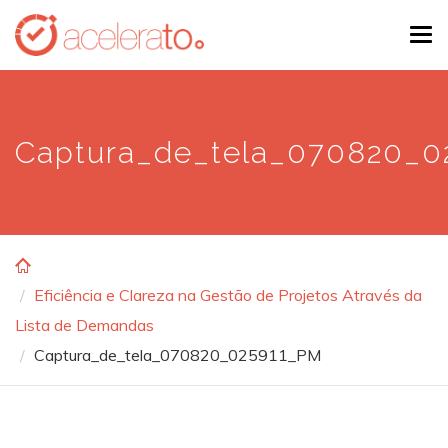
Skip
Tog
to
navi
main
content
Captura_de_tela_070820_
Eficiência e Clareza na Gestão de Projetos Através da
Lista de Demandas
Captura_de_tela_070820_025911_PM