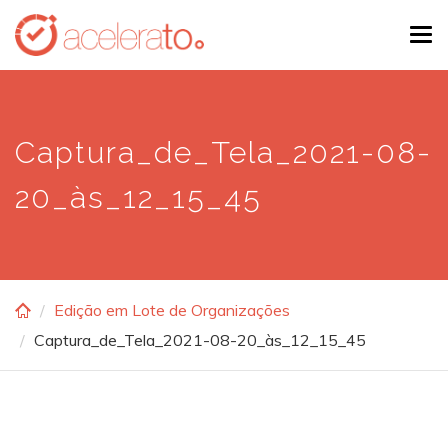
Skip
Tog
to
navi
main
content
Captura_de_Tela_2021-08-
20_às_12_15_45
Edição em Lote de Organizações
Captura_de_Tela_2021-08-20_às_12_15_45