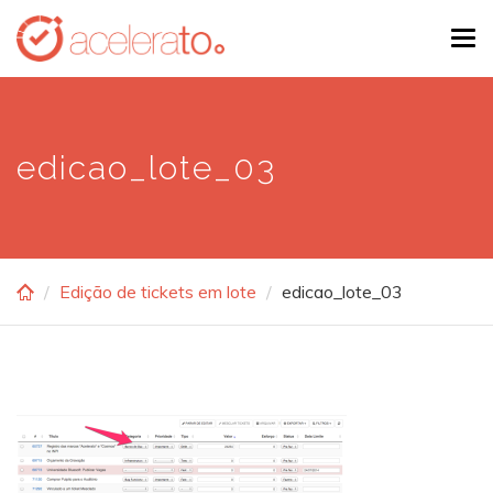
Skip
Tog
to
navi
main
content
edicao_lote_03
Edição de tickets em lote
edicao_lote_03