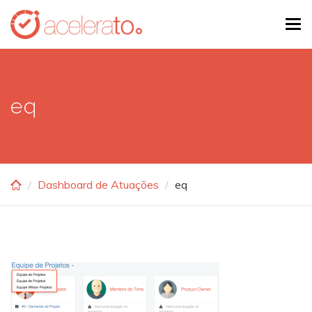
Skip
Tog
to
navi
main
content
eq
Dashboard de Atuações
eq