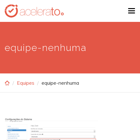
Skip
Tog
to
navi
main
content
equipe-nenhuma
Equipes
equipe-nenhuma