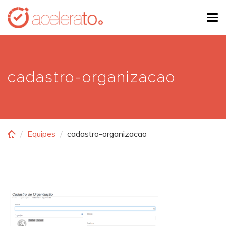
Skip
Tog
to
navi
main
content
cadastro-organizacao
Equipes
cadastro-organizacao