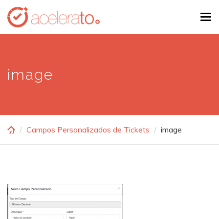
Skip
Tog
to
navi
main
content
image
Campos Personalizados de Tickets
image