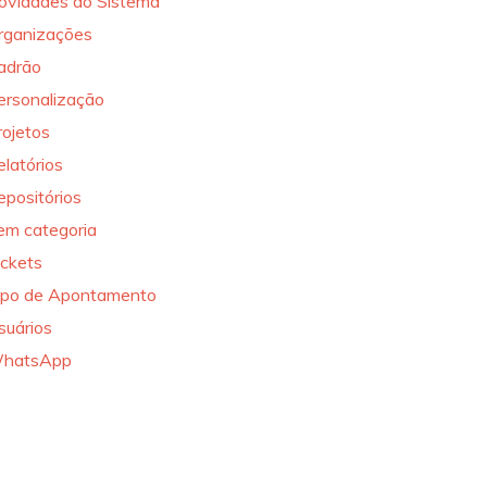
ovidades do Sistema
rganizações
adrão
ersonalização
rojetos
elatórios
epositórios
em categoria
ickets
ipo de Apontamento
suários
hatsApp