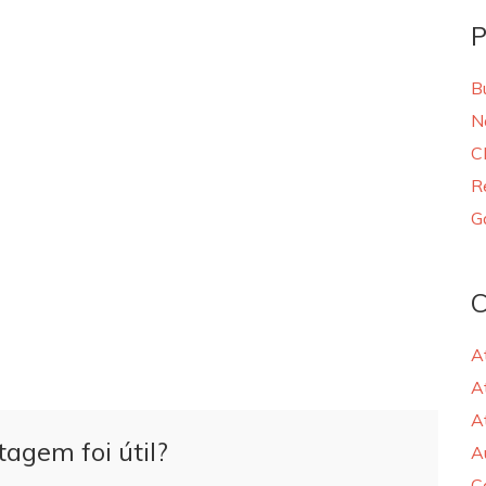
P
B
N
C
R
G
C
A
A
A
tagem foi útil?
A
C