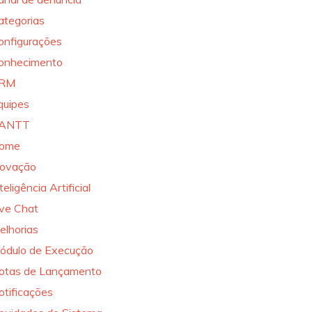
ategorias
onfigurações
onhecimento
RM
quipes
ANTT
ome
novação
teligência Artificial
ive Chat
elhorias
ódulo de Execução
otas de Lançamento
otificações