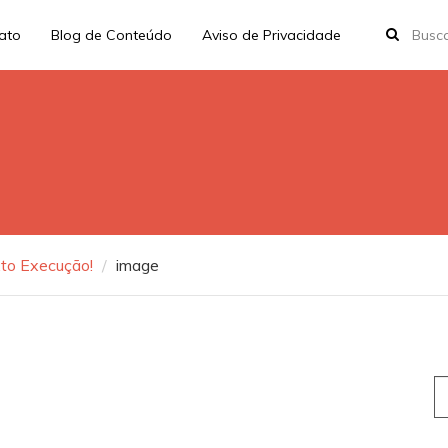
rato
Blog de Conteúdo
Aviso de Privacidade
xto Execução!
image
S
fo