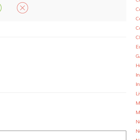
C
C
C
C
E
G
H
I
In
L
M
M
N
N