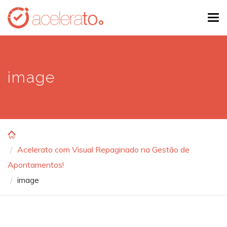
Skip
Tog
to
navi
main
content
image
Acelerato com Visual Repaginado na Gestão de
Apontamentos!
image