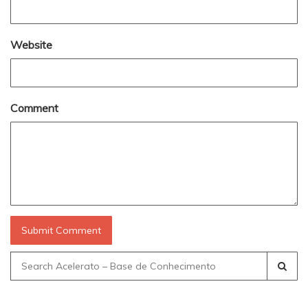
Website
Comment
Search
for: