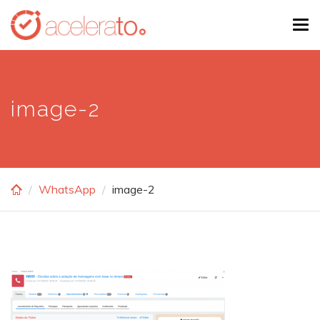
Skip
Tog
to
navi
main
content
image-2
WhatsApp
image-2