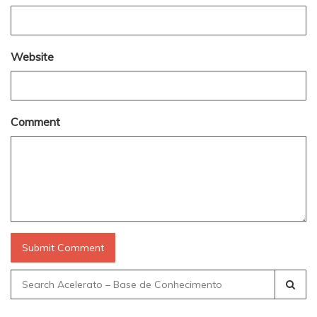
Website
Comment
Search
for: