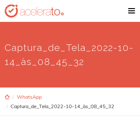
Skip
Tog
to
navi
main
content
Captura_de_Tela_2022-10-
14_às_08_45_32
WhatsApp
Captura_de_Tela_2022-10-14_às_08_45_32