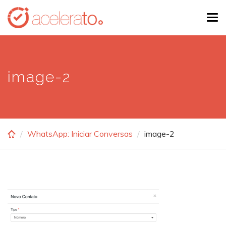
Skip
Tog
to
navi
main
content
image-2
WhatsApp: Iniciar Conversas
image-2