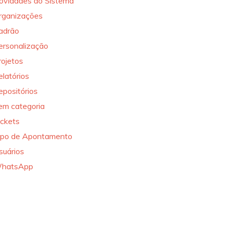
ovidades do Sistema
rganizações
adrão
ersonalização
rojetos
elatórios
epositórios
em categoria
ickets
ipo de Apontamento
suários
hatsApp