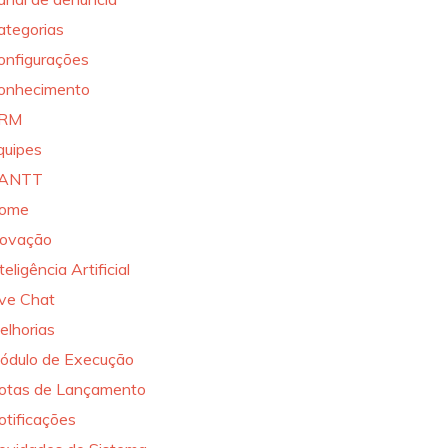
ategorias
onfigurações
onhecimento
RM
quipes
ANTT
ome
novação
teligência Artificial
ive Chat
elhorias
ódulo de Execução
otas de Lançamento
otificações