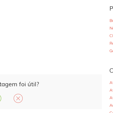
P
B
N
C
R
G
C
A
tagem foi útil?
A
A
A
C