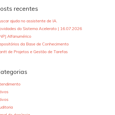
osts recentes
uscar ajuda no assistente de IA.
ovidades do Sistema Acelerato | 16.07.2026
NPJ Alfanumérico
epositórios da Base de Conhecimento
antt de Projetos e Gestão de Tarefas
ategorias
tendimento
tivos
tivos
uditoria
anal de denúncia