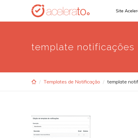
Skip
Site Acele
to
main
content
template notificações
Templates de Notificação
template noti