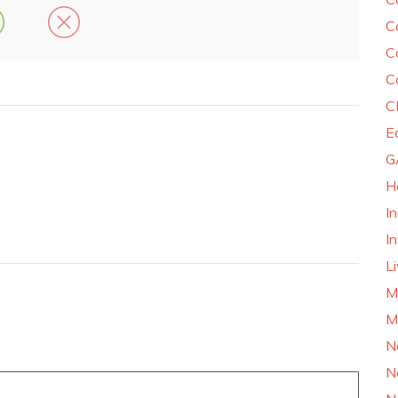
C
C
C
C
E
G
H
I
In
L
M
M
N
N