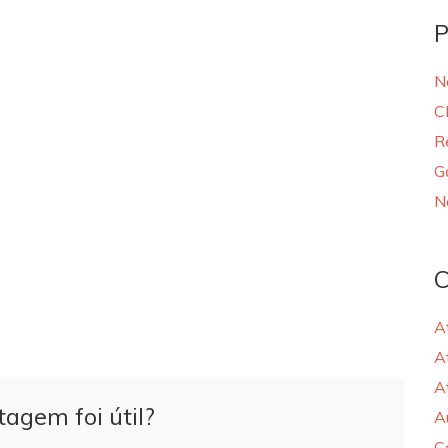
P
N
C
R
G
N
C
A
A
A
tagem foi útil?
A
C