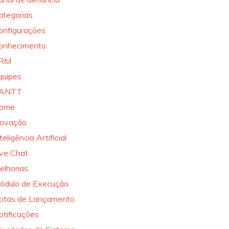
ategorias
onfigurações
onhecimento
RM
quipes
ANTT
ome
novação
teligência Artificial
ive Chat
elhorias
ódulo de Execução
otas de Lançamento
otificações