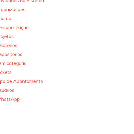
ovidades do Sistema
rganizações
adrão
ersonalização
rojetos
elatórios
epositórios
em categoria
ickets
ipo de Apontamento
suários
hatsApp