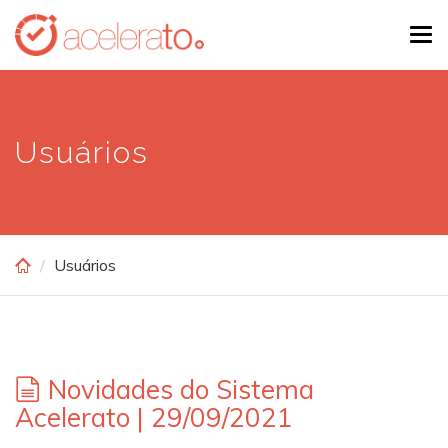
Skip
Tog
to
navi
main
content
Usuários
Usuários
Novidades do Sistema
Acelerato | 29/09/2021