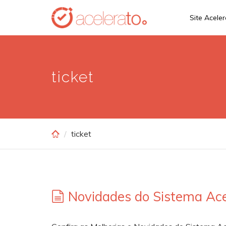
Skip
Site Acele
to
main
content
ticket
ticket
Novidades do Sistema Ace