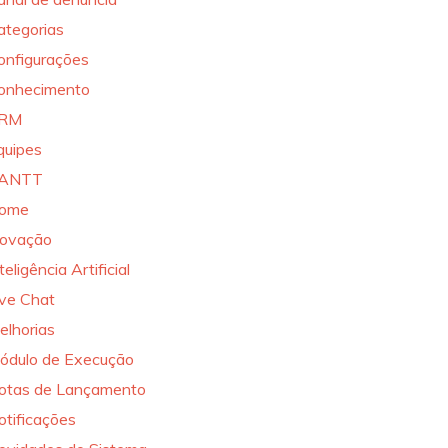
ategorias
onfigurações
onhecimento
RM
quipes
ANTT
ome
novação
teligência Artificial
ive Chat
elhorias
ódulo de Execução
otas de Lançamento
otificações