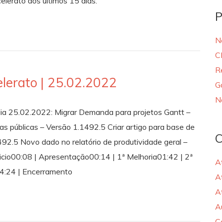
lerato dos últimos 15 dias.
P
N
C
R
lerato | 25.02.2022
G
N
dia 25.02.2022: Migrar Demanda para projetos Gantt –
s públicas – Versão 1.1492.5 Criar artigo para base de
C
492.5 Novo dado no relatório de produtividade geral –
icio00:08 | Apresentação00:14 | 1ª Melhoria01:42 | 2ª
A
04:24 | Encerramento
A
A
A
C