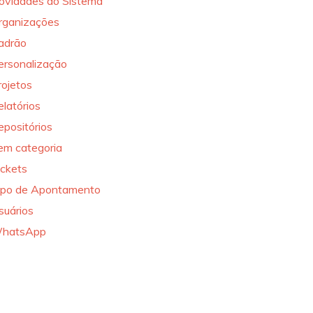
ovidades do Sistema
rganizações
adrão
ersonalização
rojetos
elatórios
epositórios
em categoria
ickets
ipo de Apontamento
suários
hatsApp