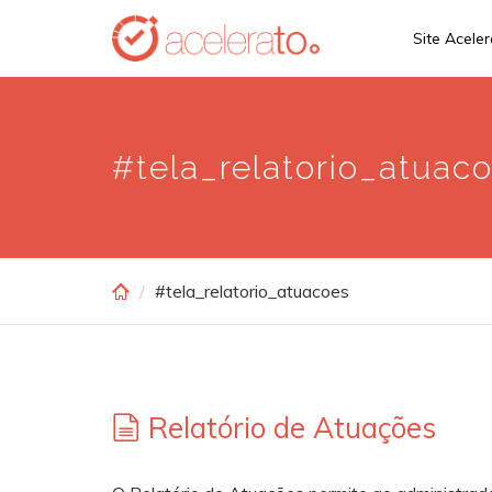
Skip
Site Acele
to
main
content
#tela_relatorio_atuac
#tela_relatorio_atuacoes
Relatório de Atuações