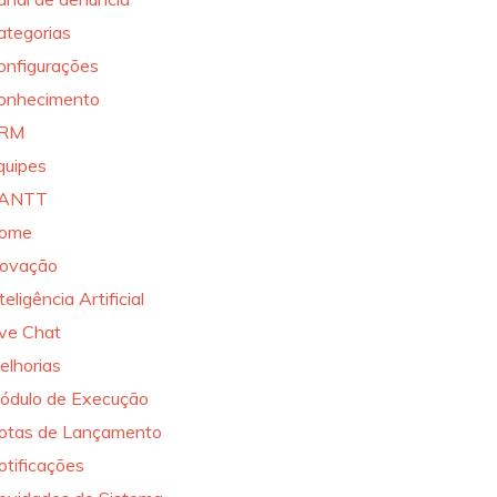
ategorias
onfigurações
onhecimento
RM
quipes
ANTT
ome
novação
teligência Artificial
ive Chat
elhorias
ódulo de Execução
otas de Lançamento
otificações