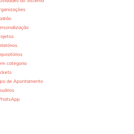
ovidades do Sistema
rganizações
adrão
ersonalização
rojetos
elatórios
epositórios
em categoria
ickets
ipo de Apontamento
suários
hatsApp