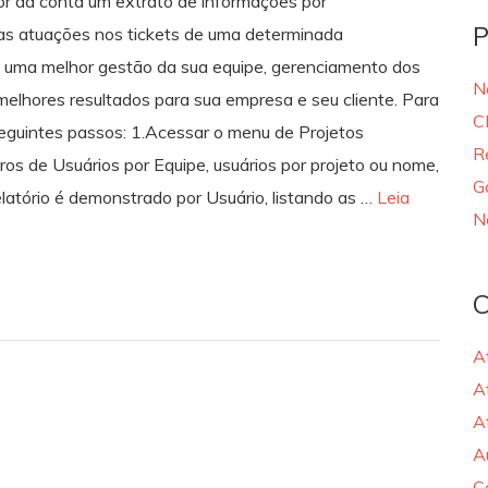
or da conta um extrato de informações por
P
sas atuações nos tickets de uma determinada
na uma melhor gestão da sua equipe, gerenciamento dos
N
elhores resultados para sua empresa e seu cliente. Para
C
 seguintes passos: 1.Acessar o menu de Projetos
R
tros de Usuários por Equipe, usuários por projeto ou nome,
G
relatório é demonstrado por Usuário, listando as …
Leia
N
C
A
A
A
A
C