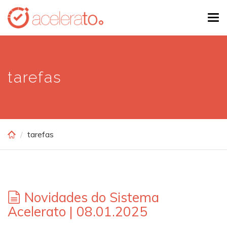
Skip
Tog
to
navi
main
content
tarefas
tarefas
Novidades do Sistema
Acelerato | 08.01.2025