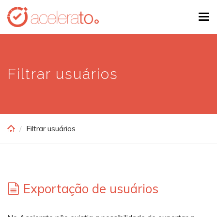
Skip
Tog
to
navi
main
content
Filtrar usuários
Filtrar usuários
Exportação de usuários