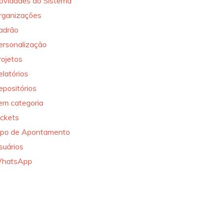
ovidades do Sistema
rganizações
adrão
ersonalização
rojetos
elatórios
epositórios
em categoria
ickets
ipo de Apontamento
suários
hatsApp