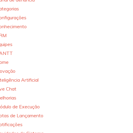
ategorias
onfigurações
onhecimento
RM
quipes
ANTT
ome
novação
teligência Artificial
ive Chat
elhorias
ódulo de Execução
otas de Lançamento
otificações