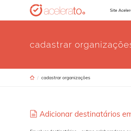
Skip
Site Acele
to
main
content
cadastrar organizaçõe
cadastrar organizações
Adicionar destinatários e