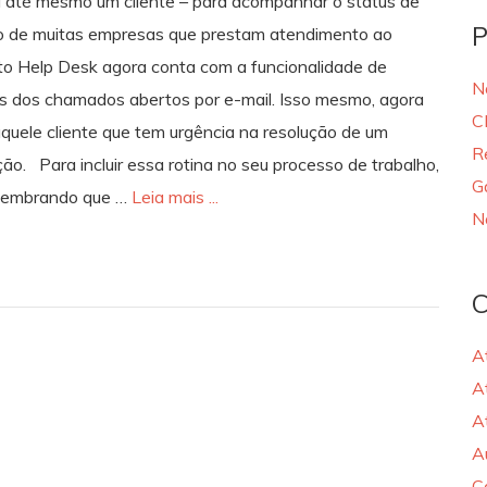
ou até mesmo um cliente – para acompanhar o status de
P
o de muitas empresas que prestam atendimento ao
to Help Desk agora conta com a funcionalidade de
N
es dos chamados abertos por e-mail. Isso mesmo, agora
C
quele cliente que tem urgência na resolução de um
R
. Para incluir essa rotina no seu processo de trabalho,
G
, lembrando que …
Leia mais ...
N
C
A
A
A
A
C