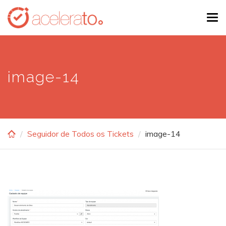
Skip
Tog
to
navi
main
content
image-14
Seguidor de Todos os Tickets
image-14