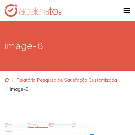
Skip
Tog
to
navi
main
content
image-6
Relatório Pesquisa de Satisfação Customizada
image-6