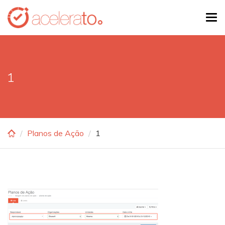
Skip
Tog
to
navi
main
content
1
Planos de Ação
1