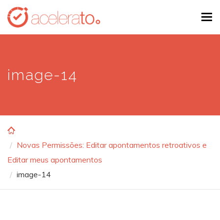
Skip
Tog
to
navi
main
content
image-14
Novas Permissões: Editar apontamentos retroativos e
Editar meus apontamentos
image-14