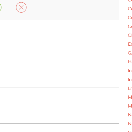
C
C
C
C
E
G
H
I
In
L
M
M
N
N