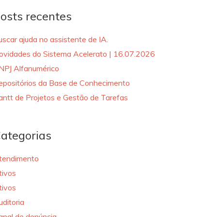
osts recentes
uscar ajuda no assistente de IA.
ovidades do Sistema Acelerato | 16.07.2026
NPJ Alfanumérico
epositórios da Base de Conhecimento
antt de Projetos e Gestão de Tarefas
ategorias
tendimento
tivos
tivos
uditoria
anal de denúncia