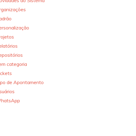
ovidades do Sistema
rganizações
adrão
ersonalização
rojetos
elatórios
epositórios
em categoria
ickets
ipo de Apontamento
suários
hatsApp