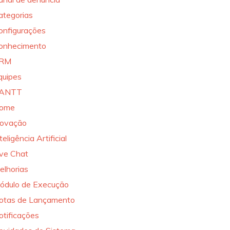
ategorias
onfigurações
onhecimento
RM
quipes
ANTT
ome
novação
teligência Artificial
ive Chat
elhorias
ódulo de Execução
otas de Lançamento
otificações