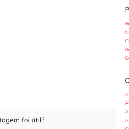
P
B
N
C
R
G
C
A
A
A
tagem foi útil?
A
C