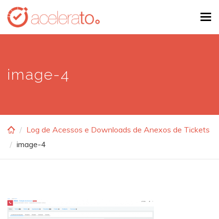
Skip
Tog
to
navi
main
content
image-4
Log de Acessos e Downloads de Anexos de Tickets
image-4