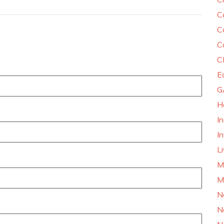
C
C
C
C
E
G
H
I
In
L
M
M
N
N