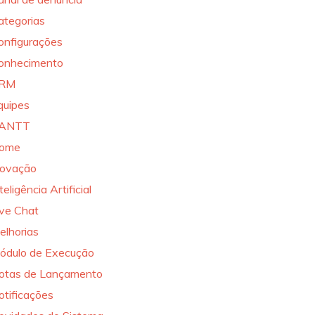
ategorias
onfigurações
onhecimento
RM
quipes
ANTT
ome
novação
teligência Artificial
ive Chat
elhorias
ódulo de Execução
otas de Lançamento
otificações