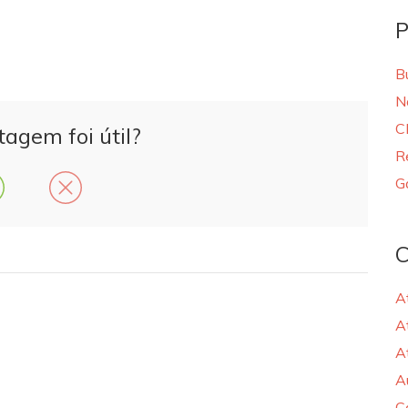
P
B
N
C
tagem foi útil?
R
G
C
A
A
A
A
C