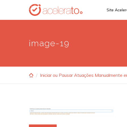
Skip
Site Acele
to
main
content
image-19
Iniciar ou Pausar Atuações Manualmente