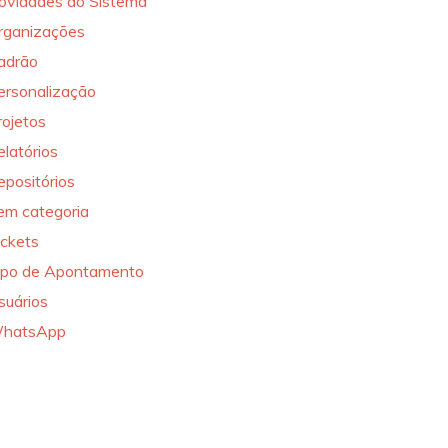
ovidades do Sistema
rganizações
adrão
ersonalização
rojetos
elatórios
epositórios
em categoria
ickets
ipo de Apontamento
suários
hatsApp