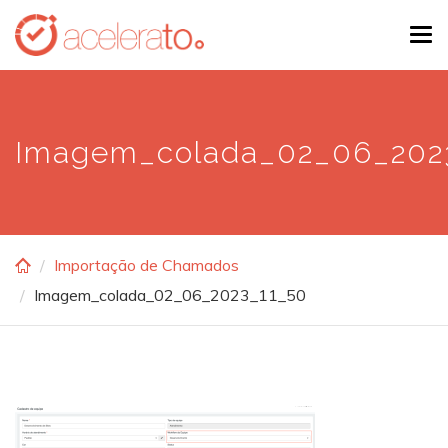
Skip
Tog
to
navi
main
content
Imagem_colada_02_06_202
Importação de Chamados
Imagem_colada_02_06_2023_11_50