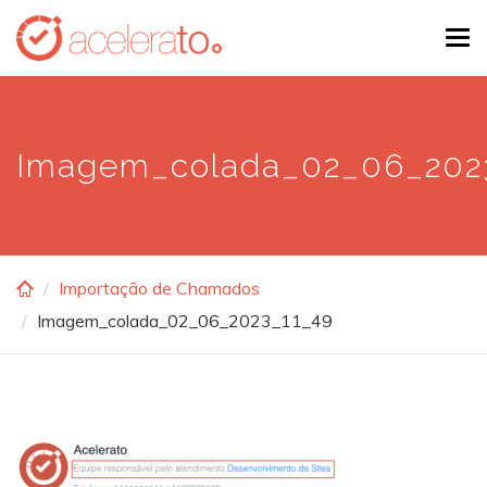
Skip
Tog
to
navi
main
content
Imagem_colada_02_06_202
Importação de Chamados
Imagem_colada_02_06_2023_11_49