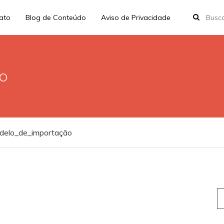
rato
Blog de Conteúdo
Aviso de Privacidade
o
delo_de_importação
S
fo