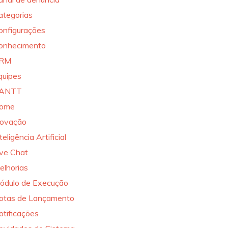
ategorias
onfigurações
onhecimento
RM
quipes
ANTT
ome
novação
teligência Artificial
ive Chat
elhorias
ódulo de Execução
otas de Lançamento
otificações