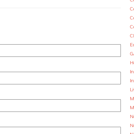
C
C
C
C
E
G
H
I
In
L
M
M
N
N