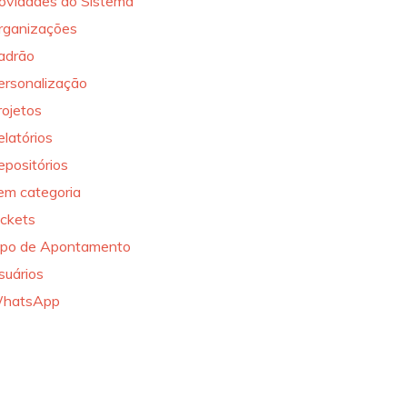
ovidades do Sistema
rganizações
adrão
ersonalização
rojetos
elatórios
epositórios
em categoria
ickets
ipo de Apontamento
suários
hatsApp