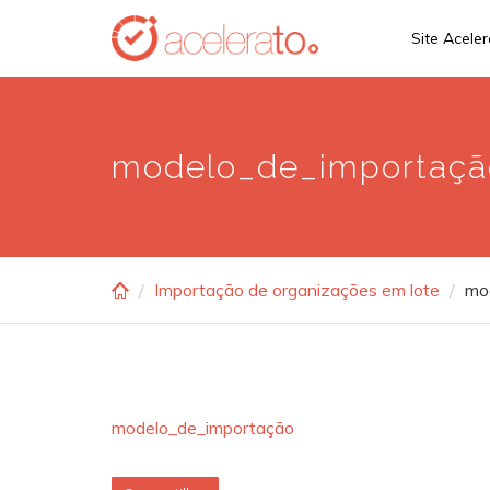
Skip
Site Acele
to
main
content
modelo_de_importaçã
Importação de organizações em lote
mo
modelo_de_importação