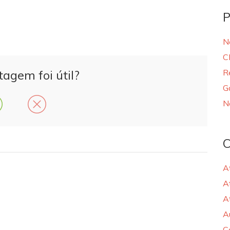
P
N
C
tagem foi útil?
R
G
N
C
A
A
A
A
C