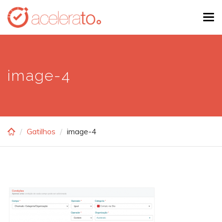
Skip
Tog
to
navi
main
content
image-4
Gatilhos
image-4