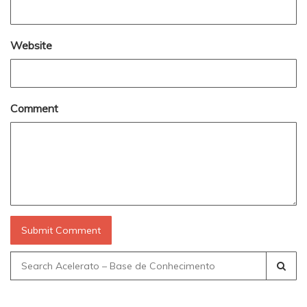
Website
Comment
Search
for: