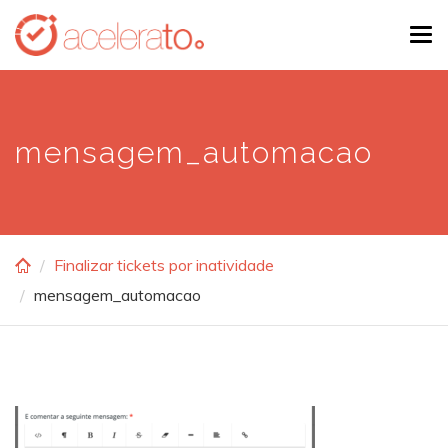
Skip
Tog
to
navi
main
content
mensagem_automacao
Finalizar tickets por inatividade
mensagem_automacao