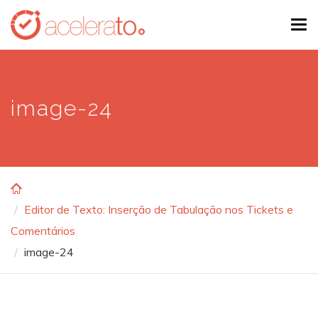
Skip
Tog
to
navi
main
content
image-24
Editor de Texto: Inserção de Tabulação nos Tickets e
Comentários
image-24