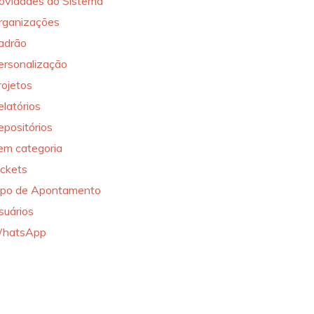
ovidades do Sistema
rganizações
adrão
ersonalização
rojetos
elatórios
epositórios
em categoria
ickets
ipo de Apontamento
suários
hatsApp