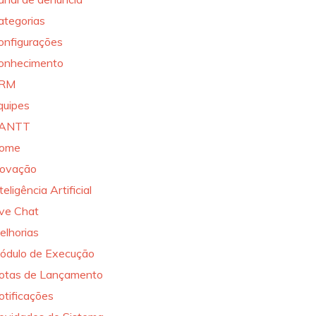
ategorias
onfigurações
onhecimento
RM
quipes
ANTT
ome
novação
teligência Artificial
ive Chat
elhorias
ódulo de Execução
otas de Lançamento
otificações