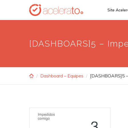
Skip
Site Acele
to
main
content
[DASHBOARS]5 – Impe
Dashboard – Equipes
[DASHBOARS]5 – 