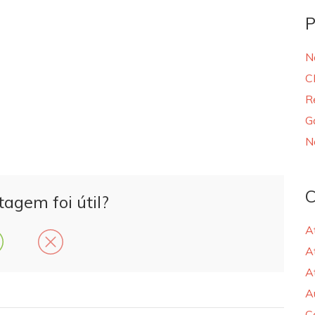
P
N
C
R
G
N
C
tagem foi útil?
A
A
A
A
C