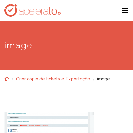
Skip
Tog
to
navi
main
content
image
Criar cópia de tickets e Exportação
image