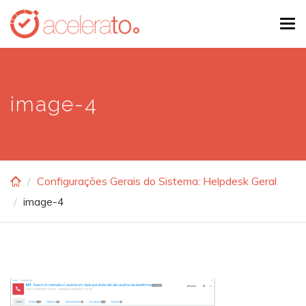
Skip
Tog
to
navi
main
content
image-4
Configurações Gerais do Sistema: Helpdesk Geral
image-4