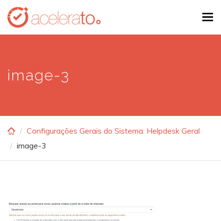
Skip
Tog
to
navi
main
content
image-3
Configurações Gerais do Sistema: Helpdesk Geral
image-3