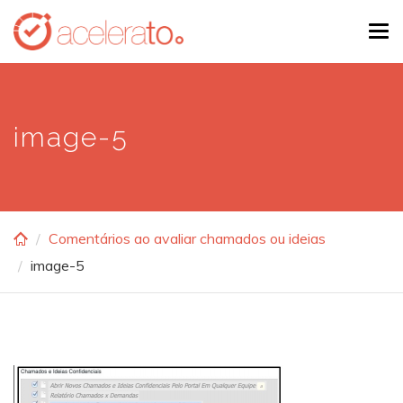
Skip
Tog
to
navi
main
content
image-5
Comentários ao avaliar chamados ou ideias
image-5