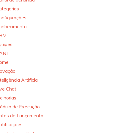
ategorias
onfigurações
onhecimento
RM
quipes
ANTT
ome
novação
teligência Artificial
ive Chat
elhorias
ódulo de Execução
otas de Lançamento
otificações