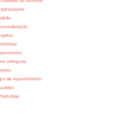
ovidades do Sistema
rganizações
adrão
ersonalização
rojetos
elatórios
epositórios
em categoria
ickets
ipo de Apontamento
suários
hatsApp