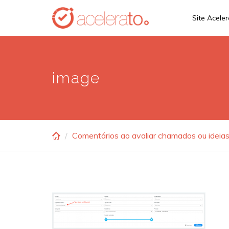
Skip
Site Acele
to
main
content
image
Comentários ao avaliar chamados ou ideia