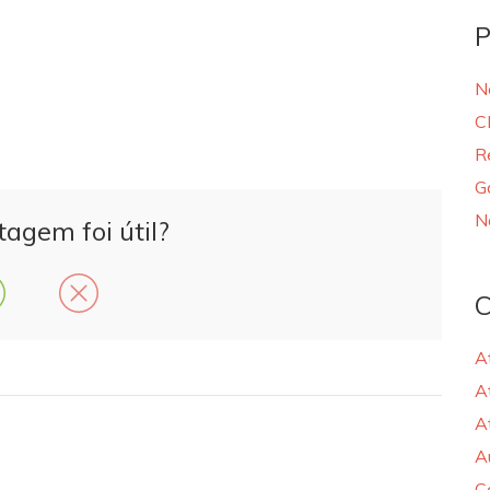
P
N
C
R
G
N
tagem foi útil?
C
A
A
A
A
C