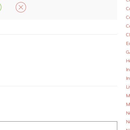
C
C
C
C
E
G
H
I
In
L
M
M
N
N