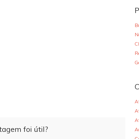
P
B
N
C
R
G
C
A
A
A
tagem foi útil?
A
C