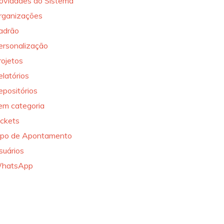
ovidades do Sistema
rganizações
adrão
ersonalização
rojetos
elatórios
epositórios
em categoria
ickets
ipo de Apontamento
suários
hatsApp