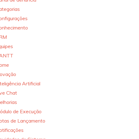
ategorias
onfigurações
onhecimento
RM
quipes
ANTT
ome
novação
teligência Artificial
ive Chat
elhorias
ódulo de Execução
otas de Lançamento
otificações