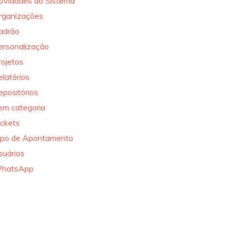
ovidades do Sistema
rganizações
adrão
ersonalização
rojetos
elatórios
epositórios
em categoria
ickets
ipo de Apontamento
suários
hatsApp