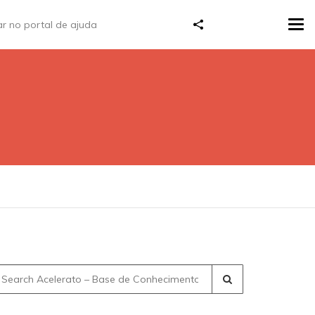
Tog
navi
earch
r: