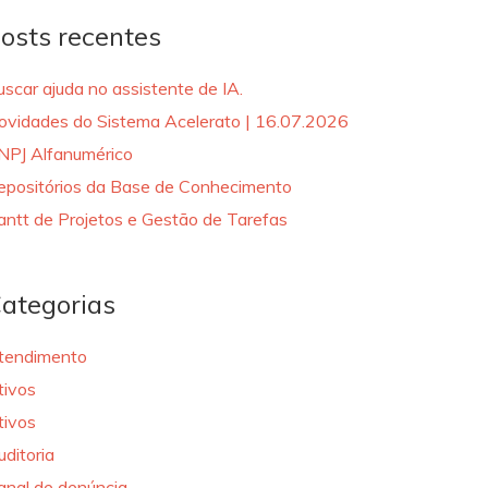
osts recentes
uscar ajuda no assistente de IA.
ovidades do Sistema Acelerato | 16.07.2026
NPJ Alfanumérico
epositórios da Base de Conhecimento
antt de Projetos e Gestão de Tarefas
ategorias
tendimento
tivos
tivos
uditoria
anal de denúncia