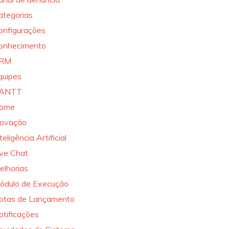
ategorias
onfigurações
onhecimento
RM
quipes
ANTT
ome
novação
teligência Artificial
ive Chat
elhorias
ódulo de Execução
otas de Lançamento
otificações