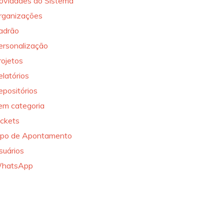
ovidades do Sistema
rganizações
adrão
ersonalização
rojetos
elatórios
epositórios
em categoria
ickets
ipo de Apontamento
suários
hatsApp