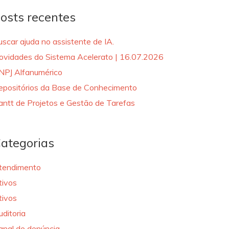
osts recentes
uscar ajuda no assistente de IA.
ovidades do Sistema Acelerato | 16.07.2026
NPJ Alfanumérico
epositórios da Base de Conhecimento
antt de Projetos e Gestão de Tarefas
ategorias
tendimento
tivos
tivos
uditoria
anal de denúncia