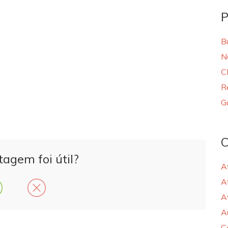
P
B
N
C
R
G
C
tagem foi útil?
A
A
A
A
C