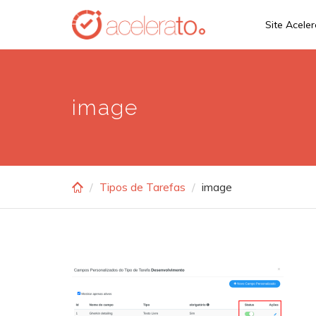
Skip
Site Acele
to
main
content
image
Tipos de Tarefas
image