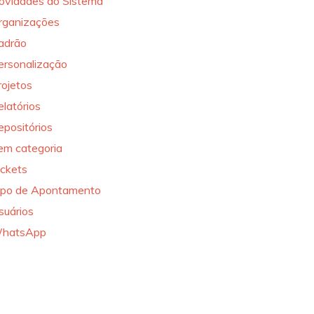
ovidades do Sistema
rganizações
adrão
ersonalização
rojetos
elatórios
epositórios
em categoria
ickets
ipo de Apontamento
suários
hatsApp