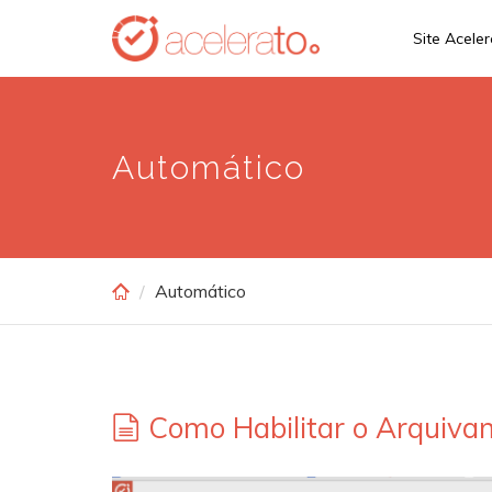
Skip
Site Acele
to
main
content
Automático
Automático
Como Habilitar o Arquiva