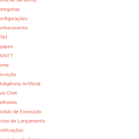
ategorias
onfigurações
onhecimento
RM
quipes
ANTT
ome
novação
teligência Artificial
ive Chat
elhorias
ódulo de Execução
otas de Lançamento
otificações