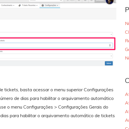
P
N
C
R
G
N
C
e tickets, basta acessar o menu superior Configurações
A
número de dias para habilitar o arquivamento automático
A
cesse o menu Configurações > Configurações Gerais do
A
dias para habilitar o arquivamento automático de tickets
A
C