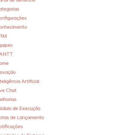
ategorias
onfigurações
onhecimento
RM
quipes
ANTT
ome
novação
teligência Artificial
ive Chat
elhorias
ódulo de Execução
otas de Lançamento
otificações