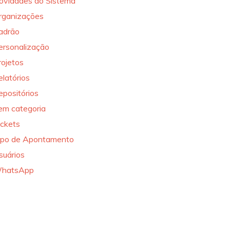
ovidades do Sistema
rganizações
adrão
ersonalização
rojetos
elatórios
epositórios
em categoria
ickets
ipo de Apontamento
suários
hatsApp