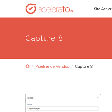
Skip
Site Acele
to
main
content
Capture 8
Pipeline de Vendas
Capture 8