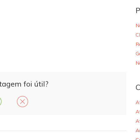
P
N
C
R
G
N
tagem foi útil?
C
A
A
A
A
C