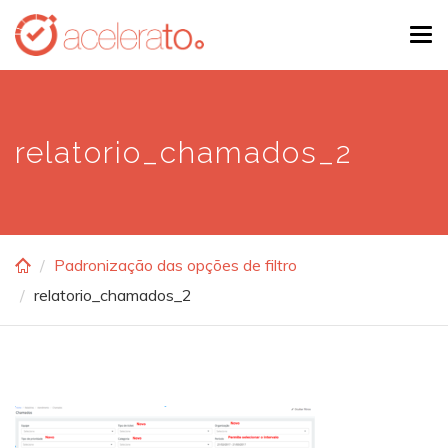
Skip
Tog
to
navi
main
content
relatorio_chamados_2
Padronização das opções de filtro
relatorio_chamados_2