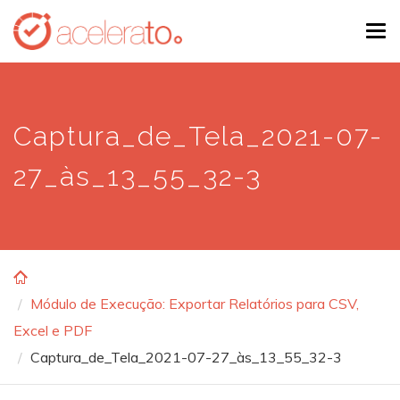
Skip
Tog
to
navi
main
content
Captura_de_Tela_2021-07-
27_às_13_55_32-3
Módulo de Execução: Exportar Relatórios para CSV,
Excel e PDF
Captura_de_Tela_2021-07-27_às_13_55_32-3