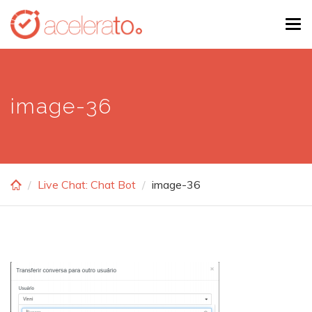
Skip
Tog
to
navi
main
content
image-36
Live Chat: Chat Bot
image-36