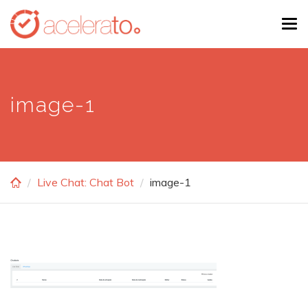
Skip
Tog
to
navi
main
content
image-1
Live Chat: Chat Bot
image-1